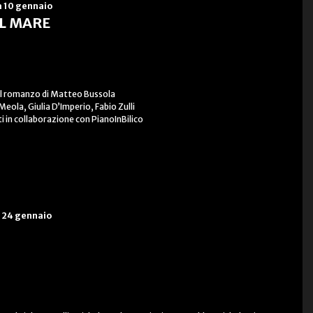
 10 gennaio
AL MARE
o al romanzo di Matteo Bussola
Meola, Giulia D’Imperio, Fabio Zulli
 in collaborazione con PianoInBilico
 24 gennaio