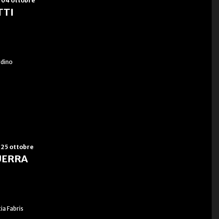
 04 ottobre
TTI
rdino
25 ottobre
UERRA
ia Fabris