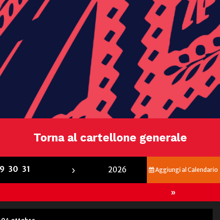
Torna al cartellone generale
›
9
30
31
2026
Aggiungi al Calendario
»