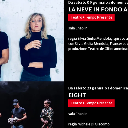
Da
sabato 09 gennaio
a
domenica
LA NEVE IN FONDO 
Teatro+Tempo Presente
sala Chaplin
regia Silvia Giulia Mendola, ispirat
con Silvia Giulia Mendola, Francesco 
produzione Teatro de Gli Incamminati
Da
sabato 23 gennaio
a
domenica
EIGHT
Teatro+Tempo Presente
sala Chaplin
regia Michele Di Giacomo