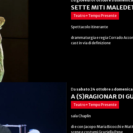
Da
giovedì 01 ottobre
a
domenica
SETTE MITI MALEDE
Teatro+Tempo Presente
Spettacolo itinerante
drammaturgia e regia Corrado Acco
cast in via di definizione
Da
sabato 24 ottobre
a
domenica 
A (S)RAGIONAR DI G
Teatro+Tempo Presente
sala Chaplin
di e con Jacopo Maria Bicocchi e Matt
scene e costumi Graziella Pepe