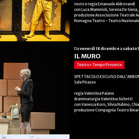
testo e regia Emanuele Aldrovandi
con Luca Mammoli, Serena De Siena, T
produzione Associazione Teatrale Aut
Romagna Teatro - Teatro Nazional
Da
venerdì 18 dicembre
a
sabato 
IL MURO
Teatro+Tempo Presente
SPETTACOLO ESCLUSO DALL'ABBO
Sala Picasso
regia Valentina Paiano
drammaturgia Valentina Sichetti
con Vanessa Korn, Silvia Rubino, Chia
produzione Compagnia Teatro Binar