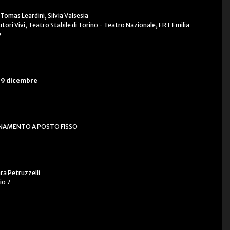
omas Leardini, Silvia Valsesia
ori Vivi, Teatro Stabile di Torino - Teatro Nazionale, ERT Emilia
e
19 dicembre
NAMENTO A POSTO FISSO
ra Petruzzelli
io 7