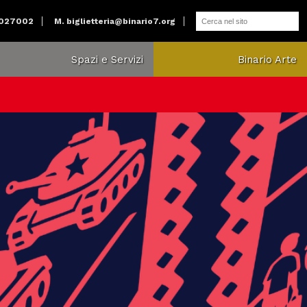
2027002
M.
biglietteria@binario7.org
Spazi e Servizi
Binario Arte