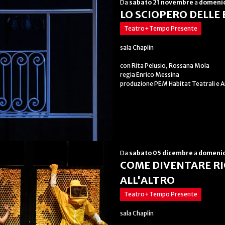
Da
sabato 21 novembre
a
domenic
LO SCIOPERO DELLE B
Teatro+Tempo Presente
sala Chaplin
con Rita Pelusio, Rossana Mola
regia Enrico Messina
produzione PEM Habitat Teatrali e 
Da
sabato 05 dicembre
a
domenic
COME DIVENTARE RI
ALL'ALTRO
Teatro+Tempo Presente
sala Chaplin