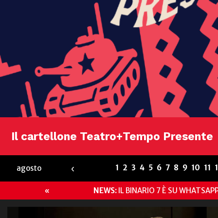
Il cartellone Teatro+Tempo Presente
‹
1
2
3
4
5
6
7
8
9
10
11
agosto
NEWS:
IL BINARIO 7 È SU WHATSAP
«