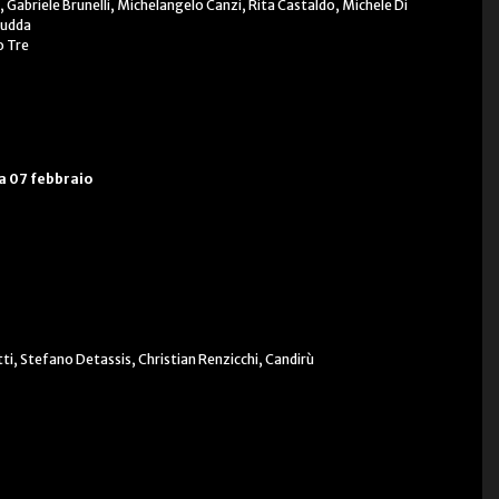
 Gabriele Brunelli, Michelangelo Canzi, Rita Castaldo, Michele Di
Tudda
o Tre
 07 febbraio
i, Stefano Detassis, Christian Renzicchi, Candirù