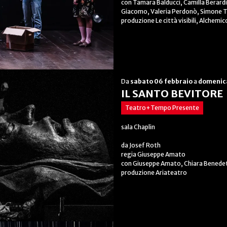
con Tamara Balducci, Camilla Berardi,
Giacomo, Valeria Perdonò, Simone 
produzione Le città visibili, Alchemic
Da
sabato 06 febbraio
a
domenica
IL SANTO BEVITORE
Teatro+Tempo Presente
sala Chaplin
da Josef Roth
regia Giuseppe Amato
con Giuseppe Amato, Chiara Benedett
produzione Ariateatro