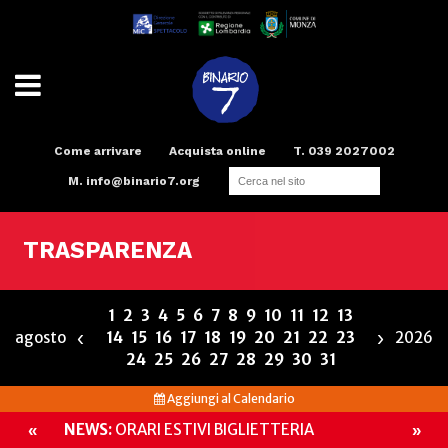
Come arrivare
Acquista online
T. 039 2027002
M.
info@binario7.org
Teatro
Scuola di teatro
Compagnia
Radio
Spazi e Servizi
Binario Arte
TRASPARENZA
1
2
3
4
5
6
7
8
9
10
11
12
13
‹
›
agosto
14
15
16
17
18
19
20
21
22
23
2026
24
25
26
27
28
29
30
31
Aggiungi al Calendario
NEWS:
ORARI ESTIVI BIGLIETTERIA
«
»