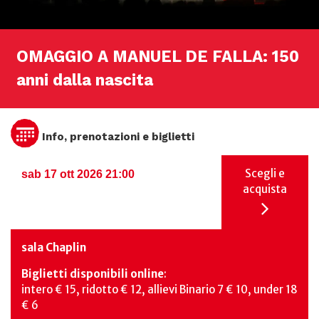
OMAGGIO A MANUEL DE FALLA: 150
anni dalla nascita
Info, prenotazioni e biglietti
Scegli e
sab 17 ott 2026 21:00
acquista
sala Chaplin
Biglietti disponibili online
:
intero € 15, ridotto € 12, allievi Binario 7 € 10, under 18
€ 6