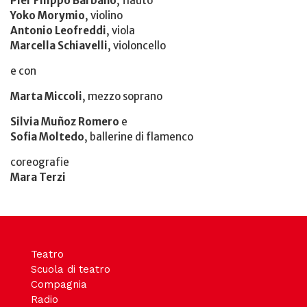
Pier Filippo Barbano
, flauto
Yoko Morymio
, violino
Antonio Leofreddi
, viola
Marcella Schiavelli
, violoncello
e con
Marta Miccoli
, mezzo soprano
Silvia Muñoz Romero
e
Sofia Moltedo
, ballerine di flamenco
coreografie
Mara Terzi
Teatro
Scuola di teatro
Compagnia
Radio