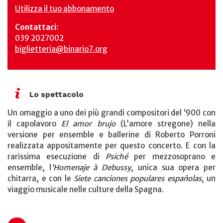
Utilizza il tuo abbonamento
Contattaci
:
039 2027002
biglietteria@binario7.org
Lo spettacolo
Un omaggio a uno dei più grandi compositori del ‘900 con
il capolavoro
El amor brujo
(L’amore stregone) nella
versione per ensemble e ballerine di Roberto Porroni
realizzata appositamente per questo concerto. E con la
rarissima esecuzione di
Psiché
per mezzosoprano e
ensemble, l
’Homenaje à Debussy
, unica sua opera per
chitarra, e con le
Siete canciones populares españolas
, un
viaggio musicale nelle culture della Spagna.