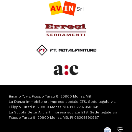
Binario 7, via Filippo Turati 8, 20900 Monza MB
La Danza Immobile srl Impresa sociale ETS. Sede legale via
Filippo Turati 8, 20900 Monza MB. PI 02237350968
La Scuola Delle Arti srl Impresa sociale ETS. Sede legale via
Filippo Turati 8, 20900 Monza MB. PI 06305590967