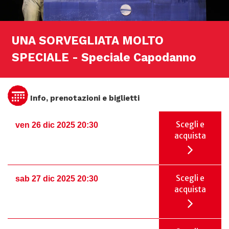
UNA SORVEGLIATA MOLTO
SPECIALE - Speciale Capodanno
Info, prenotazioni e biglietti
Scegli e
ven 26 dic 2025 20:30
acquista
Scegli e
sab 27 dic 2025 20:30
acquista