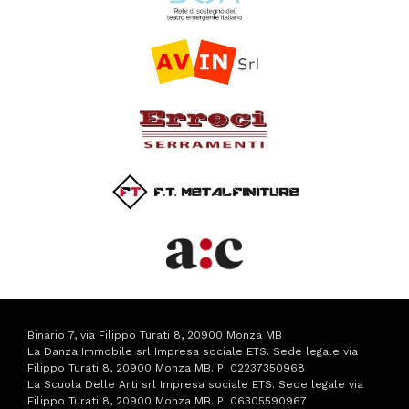
Binario 7, via Filippo Turati 8, 20900 Monza MB
La Danza Immobile srl Impresa sociale ETS. Sede legale via
Filippo Turati 8, 20900 Monza MB. PI 02237350968
La Scuola Delle Arti srl Impresa sociale ETS. Sede legale via
Filippo Turati 8, 20900 Monza MB. PI 06305590967