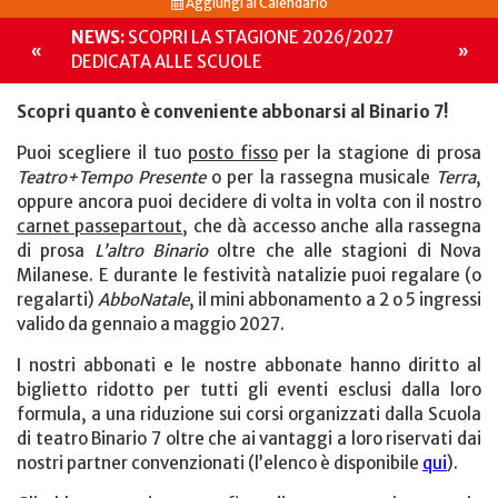
Aggiungi al Calendario
NEWS:
SCOPRI LA STAGIONE 2026/2027
«
»
DEDICATA ALLE SCUOLE
Scopri quanto è conveniente abbonarsi al Binario 7!
Puoi scegliere il tuo
posto fisso
per la stagione di prosa
Teatro+Tempo Presente
o per la rassegna musicale
Terra
,
oppure ancora puoi decidere di volta in volta con il nostro
carnet passepartout
, che dà accesso anche alla rassegna
di prosa
L’altro Binario
oltre che alle stagioni di Nova
Milanese. E durante le festività natalizie puoi regalare (o
regalarti)
AbboNatale
, il mini abbonamento a 2 o 5 ingressi
valido da gennaio a maggio 2027.
I nostri abbonati e le nostre abbonate hanno diritto al
biglietto ridotto per tutti gli eventi esclusi dalla loro
formula, a una riduzione sui corsi organizzati dalla Scuola
di teatro Binario 7 oltre che ai vantaggi a loro riservati dai
nostri partner convenzionati (l’elenco è disponibile
qui
).