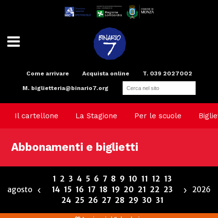
Come arrivare
Acquista online
T. 039 2027002
M.
biglietteria@binario7.org
Teatro
Scuola di teatro
Compagnia
Radio
Spazi e Servizi
Binario Arte
Il cartellone
La Stagione
Per le scuole
Biglie
Abbonamenti e biglietti
1
2
3
4
5
6
7
8
9
10
11
12
13
‹
›
agosto
14
15
16
17
18
19
20
21
22
23
2026
24
25
26
27
28
29
30
31